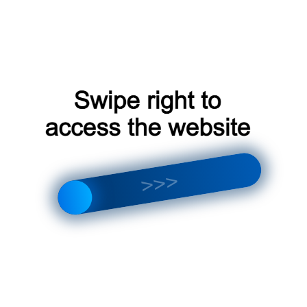
енных производителей постоянного совершенствования 
гоэффективности
⎻ рост требований к экологии и
лей климатического оборудования постоянного
является динамично развивающимся и перспективным. Р
ое оборудование, увеличение объемов строительства и
ст рынка в ближайшие годы.
енденции и перспективы развития рынка, а также вызо
аваться конкурентоспособными и удовлетворять растущ
иматического оборудования в