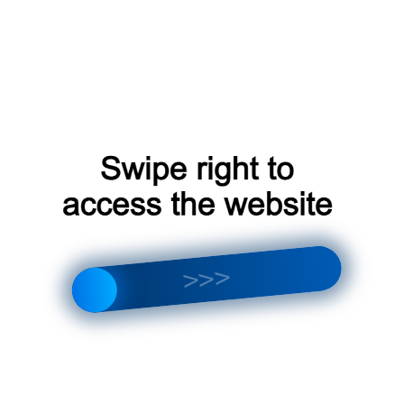
Доставка
Отзывы об
Покупка
интернет-магазине
Кондиционеров в
климатического
Интернет-
оборудования
Магазине
Внутренний блок
Интернет-магазин
кондиционера:
мультисплит
выбор, покупка и
систем - выбор и
установка
покупка онлайн