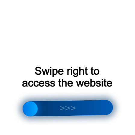
дует учитывать несколько факторов, чтобы обеспечить
ь системы.
 системы, исходя из размера и количества комнат, а та
а.
ннего блока, который лучше всего подходит для вашего
.д.).
ам необходимы, такие как очистка воздуха, ионизация,
е тишины, выберите систему с низким уровнем шума.
но ее установить и обслуживать.