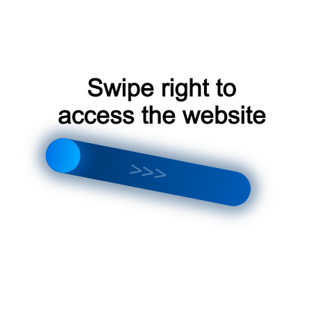
Для установки сплит-системы необходимы
следующие инструменты и материалы:
Дрель или перфоратор
: для создания
отверстий в стенах или потолке для установки
внутреннего и наружного блоков.
Ключ для затяжки гаек
: для соединения
фреоновых магистралей.
Теплоизоляционный материал
: для изоляции
фреоновых магистралей.
Электрический кабель
: для подключения
сплит-системы к электрической сети.
Обслуживание и ремонт сплит-
систем